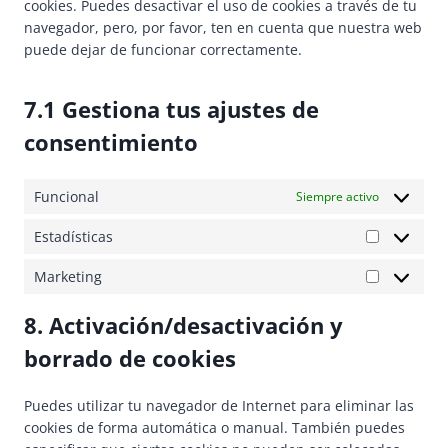
e
i
cookies. Puedes desactivar el uso de cookies a través de tu
o
i
r
-
c
navegador, pero, por favor, ten en cuenta que nuestra web
o
c
v
a
e
puede dejar de funcionar correctamente.
g
i
n
g
l
c
a
o
e
e
7.1 Gestiona tus ajustes de
l
o
-
v
y
g
consentimiento
f
a
t
l
o
r
i
e
n
i
Funcional
Siempre activo
c
-
t
o
s
m
s
s
Estadísticas
a
E
p
s
Marketing
M
s
t
a
a
8. Activación/desactivación y
r
d
k
borrado de cookies
í
e
s
t
t
Puedes utilizar tu navegador de Internet para eliminar las
i
i
cookies de forma automática o manual. También puedes
n
c