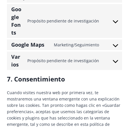
t
s
o
e
t
o
e
Goo
n
n
t
s
r
s
gle
t
o
e
v
Propósito pendiente de investigación
e
C
Fon
t
s
r
i
n
o
o
e
ts
v
c
t
n
s
r
i
e
t
s
e
Google Maps
v
Marketing/Seguimiento
c
w
o
C
e
r
i
e
o
s
o
n
Var
v
c
w
r
e
n
Propósito pendiente de investigación
t
i
e
C
o
ios
d
r
s
t
c
j
o
o
p
v
e
o
e
e
n
c
r
7. Consentimiento
i
n
s
a
t
s
o
e
c
t
e
u
p
e
m
s
e
t
Cuando visites nuestra web por primera vez, te
r
t
a
n
m
s
g
o
mostraremos una ventana emergente con una explicación
v
o
c
t
e
o
s
sobre las cookies. Tan pronto como hagas clic en «Guardar
i
m
k
t
r
o
e
preferencias», aceptas que usemos las categorías de
c
a
o
c
g
r
cookies y plugins que has seleccionado en la ventana
e
t
s
e
l
v
emergente, tal y como se describe en esta política de
g
t
e