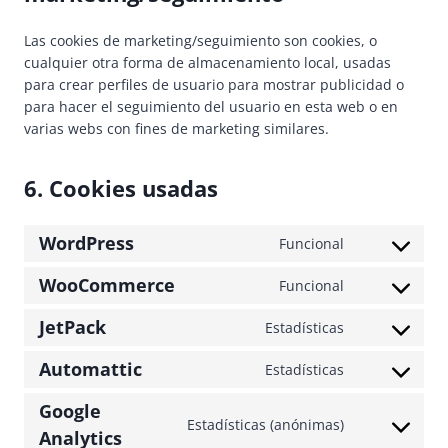
Las cookies de marketing/seguimiento son cookies, o
cualquier otra forma de almacenamiento local, usadas
para crear perfiles de usuario para mostrar publicidad o
para hacer el seguimiento del usuario en esta web o en
varias webs con fines de marketing similares.
6. Cookies usadas
WordPress
Funcional
C
o
WooCommerce
Funcional
C
n
o
s
JetPack
Estadísticas
C
n
e
o
s
n
Automattic
Estadísticas
C
n
e
t
o
s
n
t
Google
n
Estadísticas (anónimas)
e
t
o
C
Analytics
s
n